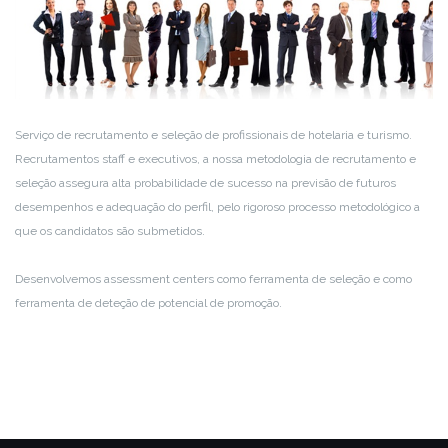
Serviço de recrutamento e seleção de profissionais de hotelaria e turismo.
Recrutamentos staff e executivos, a nossa metodologia de recrutamento e
seleção assegura alta probabilidade de sucesso na previsão de futuros
desempenhos e adequação do perfil, pelo rigoroso processo metodológico a
que os candidatos são submetidos.
Desenvolvemos assessment centers como ferramenta de seleção e como
ferramenta de deteção de potencial de promoção.