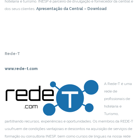
hotelaria e turismo. INESP é parceiro de divulgação e fornecedor da central e
dos seus clientes.
Apresentação da Central – Download
.
Rede-T
www.rede-t.com
A Rede-T é uma
rede de
profissionais de
hotelaria e
Turismo,
partilhando recursos, experiências e oportunidades. Os membros da REDE-T
usufruem de condições vantajosas e descontos na aquisição de serviços de
formação ou consultoria INESP, bem como cursos de linguas na nossa rede