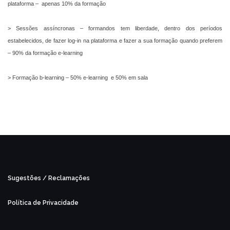
plataforma – apenas 10% da formação
> Sessões assíncronas – formandos tem liberdade, dentro dos períodos
estabelecidos, de fazer log-in na plataforma e fazer a sua formação quando preferem
– 90% da formação e-learning
> Formação b-learning – 50% e-learning e 50% em sala
Sugestões / Reclamações
Política de Privacidade