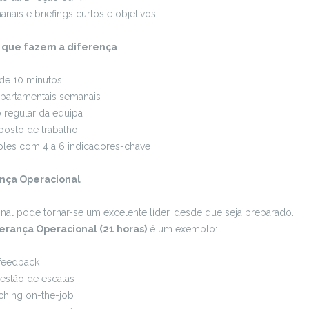
anais e briefings curtos e objetivos
a que fazem a diferença
s de 10 minutos
epartamentais semanais
regular da equipa
posto de trabalho
les com 4 a 6 indicadores-chave
nça Operacional
al pode tornar-se um excelente líder, desde que seja preparado.
erança Operacional (21 horas)
é um exemplo:
feedback
estão de escalas
ching on-the-job