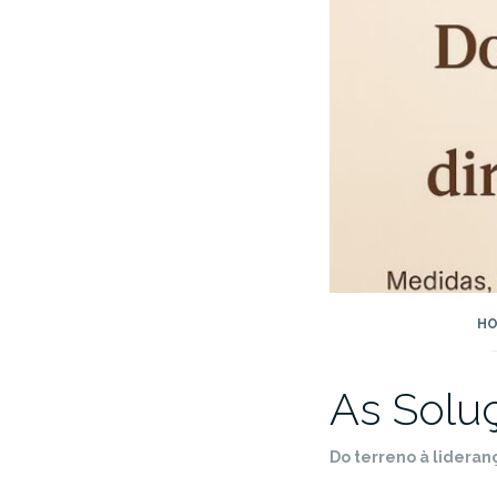
HO
As Solu
Do terreno à lideran