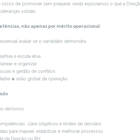
 riscos de promover sem preparar, nesta exploramos o que a Direçã
 lideranças sólidas.
etências, não apenas por mérito operacional
ssencial avaliar se o candidato demonstra:
rtiva e escuta ativa
lanear e organizar
soas e gestão de conflitos
etalhe
e
visão global da operação
rado
ão decisivos:
petências clara (objetivos e limites de decisão)
ias para mapear, estabilizar e melhorar processos
te da Direção ou RH