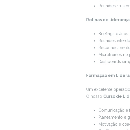
Reuniões 1:1 sem
Rotinas de lideranç
Briefings diário
Reuniões interd
Reconhecimento 
Microtreinos no 
Dashboards simp
Formação em Lidera
Um excelente operacion
O nosso
Curso de Lid
Comunicação e 
Planeamento e g
Motivação e coa