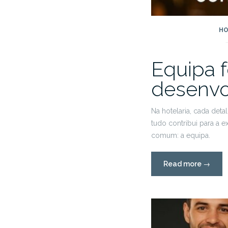
HO
Equipa 
desenvo
Na hotelaria, cada de
tudo contribui para a 
comum: a equipa.
“Equipa
Read more
→
forte,
hotel
memorá
como
desenv