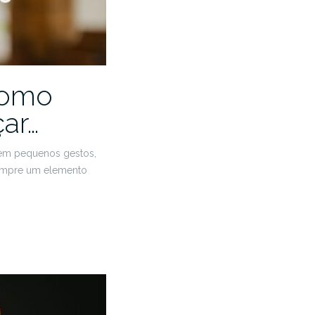
como
ar…
 em pequenos gestos,
 sempre um elemento