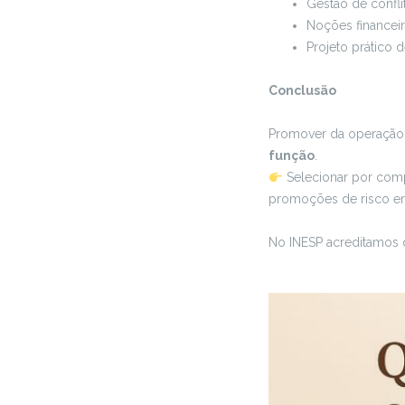
Gestão de confli
Noções financeir
Projeto prático 
Conclusão
Promover da operação 
função
.
Selecionar por comp
promoções de risco 
No INESP acreditamos