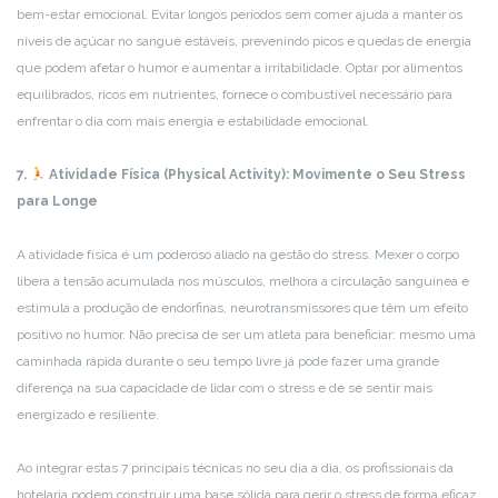
bem-estar emocional. Evitar longos períodos sem comer ajuda a manter os
níveis de açúcar no sangue estáveis, prevenindo picos e quedas de energia
que podem afetar o humor e aumentar a irritabilidade. Optar por alimentos
equilibrados, ricos em nutrientes, fornece o combustível necessário para
enfrentar o dia com mais energia e estabilidade emocional.
7.
Atividade Física (Physical Activity): Movimente o Seu Stress
para Longe
A atividade física é um poderoso aliado na gestão do stress. Mexer o corpo
libera a tensão acumulada nos músculos, melhora a circulação sanguínea e
estimula a produção de endorfinas, neurotransmissores que têm um efeito
positivo no humor. Não precisa de ser um atleta para beneficiar: mesmo uma
caminhada rápida durante o seu tempo livre já pode fazer uma grande
diferença na sua capacidade de lidar com o stress e de se sentir mais
energizado e resiliente.
Ao integrar estas 7 principais técnicas no seu dia a dia, os profissionais da
hotelaria podem construir uma base sólida para gerir o stress de forma eficaz,