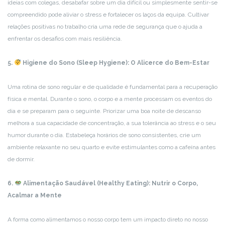
ideias com colegas, desabafar sobre um dia difícil ou simplesmente sentir-se
compreendido pode aliviar o stress e fortalecer os laços da equipa. Cultivar
relações positivas no trabalho cria uma rede de segurança que o ajuda a
enfrentar os desafios com mais resiliência.
5.
Higiene do Sono (Sleep Hygiene): O Alicerce do Bem-Estar
Uma rotina de sono regular e de qualidade é fundamental para a recuperação
física e mental. Durante o sono, o corpo e a mente processam os eventos do
dia e se preparam para o seguinte. Priorizar uma boa noite de descanso
melhora a sua capacidade de concentração, a sua tolerância ao stress e o seu
humor durante o dia. Estabeleça horários de sono consistentes, crie um
ambiente relaxante no seu quarto e evite estimulantes como a cafeína antes
de dormir.
6.
Alimentação Saudável (Healthy Eating): Nutrir o Corpo,
Acalmar a Mente
A forma como alimentamos o nosso corpo tem um impacto direto no nosso