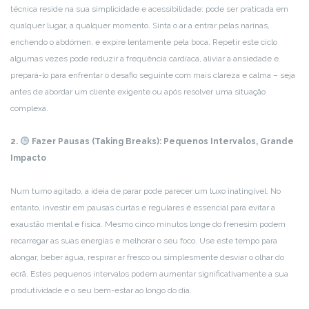
técnica reside na sua simplicidade e acessibilidade: pode ser praticada em
qualquer lugar, a qualquer momento. Sinta o ar a entrar pelas narinas,
enchendo o abdómen, e expire lentamente pela boca. Repetir este ciclo
algumas vezes pode reduzir a frequência cardíaca, aliviar a ansiedade e
prepará-lo para enfrentar o desafio seguinte com mais clareza e calma – seja
antes de abordar um cliente exigente ou após resolver uma situação
complexa.
2.
Fazer Pausas (Taking Breaks): Pequenos Intervalos, Grande
Impacto
Num turno agitado, a ideia de parar pode parecer um luxo inatingível. No
entanto, investir em pausas curtas e regulares é essencial para evitar a
exaustão mental e física. Mesmo cinco minutos longe do frenesim podem
recarregar as suas energias e melhorar o seu foco. Use este tempo para
alongar, beber água, respirar ar fresco ou simplesmente desviar o olhar do
ecrã. Estes pequenos intervalos podem aumentar significativamente a sua
produtividade e o seu bem-estar ao longo do dia.