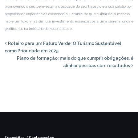
promovendo o seu bem-estar, a qualidade do seu trabalho e a sua paixão por
proporcionar experiências excecionais. Lembre-se que cuidar de si mesmo
não é um luxo, mas sim um investimento essencial para uma carreira longa e
gratificante na indústria da hospitalidade.
Roteiro para um Futuro Verde: O Turismo Sustentável
como Prioridade em 2025
Plano de formação: mais do que cumprir obrigações, é
alinhar pessoas com resultados
Sugestões / Reclamações