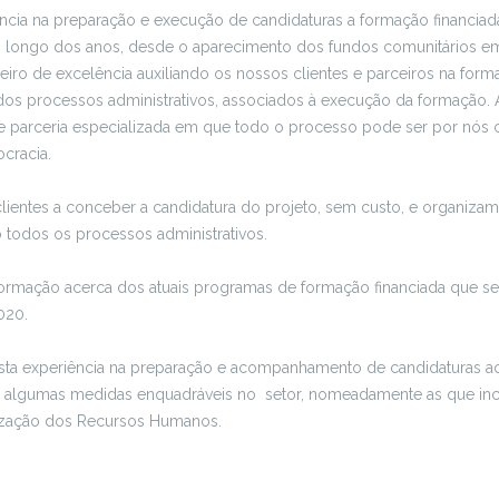
cia na preparação e execução de candidaturas a formação financiada
 longo dos anos, desde o aparecimento dos fundos comunitários em
ro de excelência auxiliando os nossos clientes e parceiros na form
dos processos administrativos, associados à execução da formação.
 parceria especializada em que todo o processo pode ser por nós c
ocracia.
lientes a conceber a candidatura do projeto, sem custo, e organiz
todos os processos administrativos.
ormação acerca dos atuais programas de formação financiada que ser
020.
sta experiência na preparação e acompanhamento de candidaturas a
i algumas medidas enquadráveis no setor, nomeadamente as que i
rização dos Recursos Humanos.