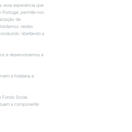
, essa experiência que
 Portugal, permite-nos
alização de
 Adotamos, nestes
onduzido, libertando a
amos e desenvolvemos a
vem a hotelaria e
o Fundo Social
ncluam a componente