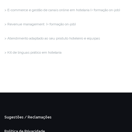
> E-commerce e gestão de canais online em hotelaria (+ formação on-job)
> Revenue management (+ formação on-job)
> Atendimento adaptado ao seu produto hoteleiro e equipas
> Kit de línguas prático em hotelaria
Sugestões / Reclamações
Política de Privacidade