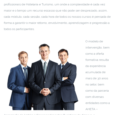
profissionais de Hotelaria e Turismo, um onde a complexidade é cada vez
maior e o tempo um recurso escasso que não pode ser desprezado, assim,
cada módulo, cada sessão, cada hora de todos os nossos cursos é pensada de
forma a garantir o maior retorno, envolvimento, aprendizagem e progressão a
todos os participantes.
O modelo de
intervenção, bem
como a oferta
formativa resulta
da experiência
acumulada de
mais de 30 anos
no setor, bem
como da parceria
com diversas
entidades como a
AHETA –